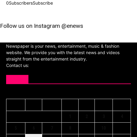
0
Subscribers
Subscribe
Follow us on Instagram @enews
Newspaper is your news, entertainment, music & fashion
website. We provide you with the latest news and videos
straight from the entertainment industry.
Contact us:
कॅलेंडर
APRIL 2021
M
T
W
T
F
S
S
1
2
3
4
5
6
7
8
9
10
11