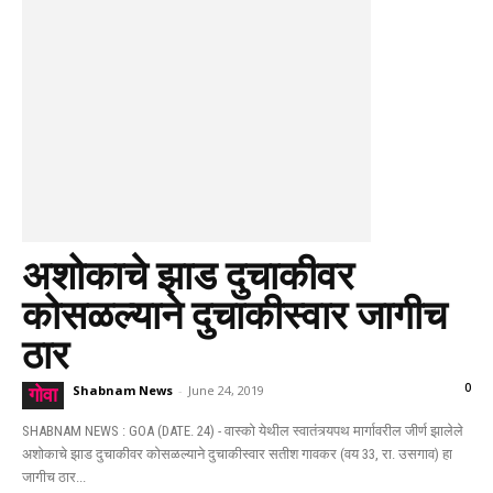
अशोकाचे झाड दुचाकीवर
कोसळल्याने दुचाकीस्वार जागीच
ठार
0
Shabnam News
-
June 24, 2019
गोवा
SHABNAM NEWS : GOA (DATE. 24) - वास्को येथील स्वातंत्र्यपथ मार्गावरील जीर्ण झालेले
अशोकाचे झाड दुचाकीवर कोसळल्याने दुचाकीस्वार सतीश गावकर (वय 33, रा. उसगाव) हा
जागीच ठार...