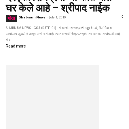
घर केले आहे – श्रीपाद नाईक
0
Shabnam News
-
July 1, 2019
गोवा
SHABNAM NEWS : GOA (DATE. 01) - गोव्याचं महाराष्ट्राशी खूप वेगळं, नैसर्गिक व
आपोआप जुळलेलं अतूट असं नातं आहे. त्यात मराठी चित्रपटसृष्टी तर जगभरात पोचली आहे.
गोवा...
Read more