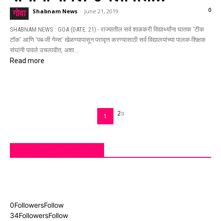
0
Shabnam News
-
June 21, 2019
गोवा
SHABNAM NEWS : GOA (DATE. 21) - राज्यातील सर्व शाळकरी विद्यार्थ्यांना घातक ‘टीक
टॉक’ आणि ‘पब-जी गेम्स’ खेळण्यापासून परावृत्त करण्यासाठी सर्व विद्यालयांच्या पालक-शिक्षक
संघांनी पावले उचलावीत, अशा...
Read more
2
1
शबनम न्यूज फेसबुक पेज
0
Followers
Follow
34
Followers
Follow