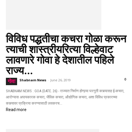
विविध पद्धतीचा कचरा गोळा करून
त्याची शास्त्रीयरित्या विल्हेवाट
लावणारे गोवा हे देशातील पहिले
राज्य...
0
Shabnam News
-
June 26, 2019
गोवा
SHABNAM NEWS : GOA (DATE. 26) - राज्यात निर्माण होणार्‍या घरगुती कचर्‍यासह ई-कचरा,
आरोग्यास अपायकारक कचरा, जैविक कचरा, औद्योगिक कचरा, अशा विविध प्रकारच्या
कचर्‍यावर प्रक्रिया करण्यासाठी लवकरच...
Read more