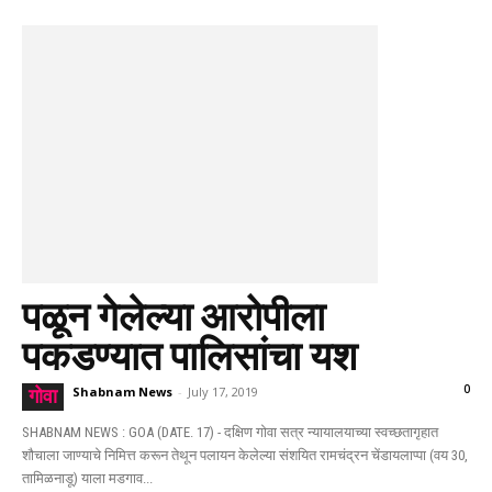
पळून गेलेल्या आरोपीला
पकडण्यात पालिसांचा यश
0
Shabnam News
-
July 17, 2019
गोवा
SHABNAM NEWS : GOA (DATE. 17) - दक्षिण गोवा सत्र न्यायालयाच्या स्वच्छतागृहात
शौचाला जाण्याचे निमित्त करून तेथून पलायन केलेल्या संशयित रामचंद्रन चेंडायलाप्पा (वय 30,
तामिळनाडू) याला मडगाव...