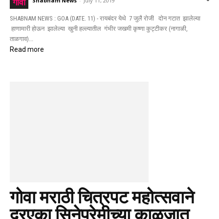
Shabnam News
-
July 11, 2019
गोवा
SHABNAM NEWS : GOA (DATE. 11) - रायबंदर येथे 7 जुलै रोजी दोन गटात झालेल्या
हाणामारी होऊन झालेल्या खुनी हल्ल्यातील गंभीर जखमी कृष्णा कुट्टीकर (नागाळी,
ताळगाव)...
Read more
गोवा मराठी चित्रपट महोत्सवाने
दरएका सिनेप्रेमीच्या काळजात