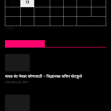
12
13
14
15
16
17
18
19
20
21
22
23
24
25
26
27
28
29
30
« MAR
POPULAR POSTS
मावळ बंद नेमका कोणासाठी – जिल्हाध्यक्ष सचिन घोटकुले
February 23, 2021