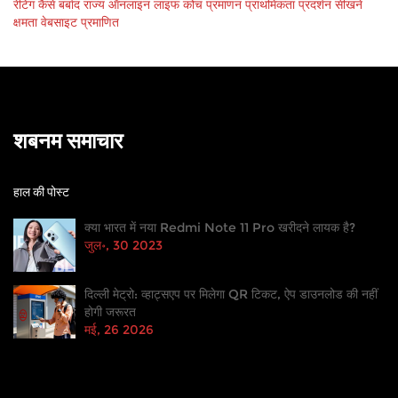
रेटिंग
कैसे
बर्बाद
राज्य
ऑनलाइन लाइफ कोच
प्रमाणन
प्राथमिकता
प्रदर्शन
सीखने
क्षमता
वेबसाइट
प्रमाणित
शबनम समाचार
हाल की पोस्ट
क्या भारत में नया Redmi Note 11 Pro खरीदने लायक है?
जुल॰, 30 2023
दिल्ली मेट्रो: व्हाट्सएप पर मिलेगा QR टिकट, ऐप डाउनलोड की नहीं
होगी जरूरत
मई, 26 2026