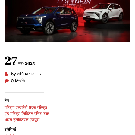
27
नव॰ 2025
by अभिनव भटनागर
0 टिप्पणि
टैग
महिंद्रा एक्सईवी 9एस
महिंद्रा
एंड महिंद्रा लिमिटेड
एनिश शाह
भारत
इलेक्ट्रिक एसयूवी
श्रेणियाँ