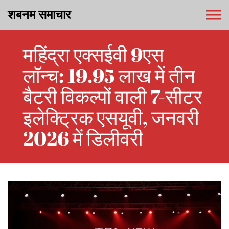
शबनम समाचार
महिंद्रा एक्सईवी 9एस
लॉन्च: 19.95 लाख में तीन
बैटरी विकल्पों वाली 7-सीटर
इलेक्ट्रिक एसयूवी, जनवरी
2026 में डिलीवरी