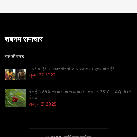
शबनम समाचार
हाल की पोस्ट
भारतीय हिंदी समाचार चैनलों का सबसे खराब एंकर कौन है?
जुल॰, 27 2023
चेंनाई में 89% संभावना के साथ बारिश, तापमान 33°C – AQI.in ने
चेतावनी
अक्तू॰, 21 2025