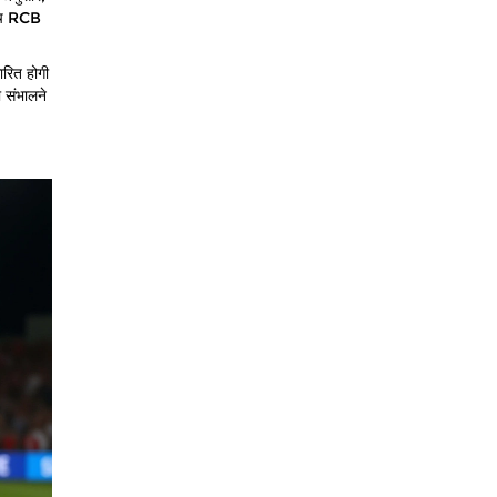
मैच RCB
ारित होगी
 संभालने