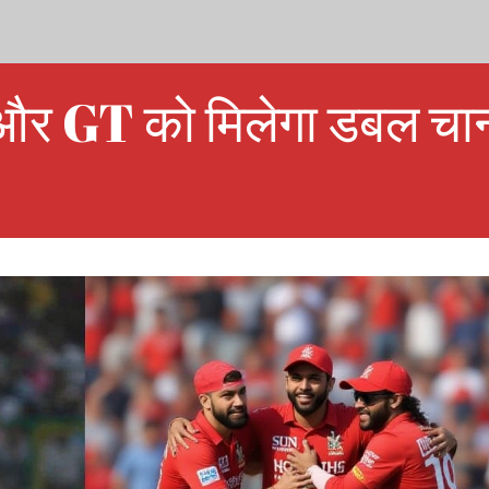
GT को मिलेगा डबल चान्स,