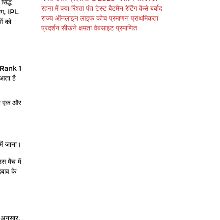
सिद्ध
रहना
में
क्या
रिश्ता पंत
टेस्ट बैटमैन
रेटिंग
कैसे
बर्बाद
लग, IPL
राज्य
ऑनलाइन लाइफ कोच
प्रमाणन
प्राथमिकता
ों को
प्रदर्शन
सीखने क्षमता
वेबसाइट
प्रमाणित
ं (Rank 1
आता है
 का एक और
ें जाना।
स मैच में
दबाव के
े अनुसार,