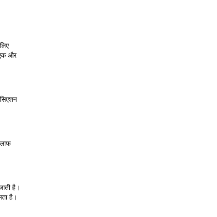
सलिए
ा एक और
सोसिएशन
खिलाफ
 जाती है।
लता है।