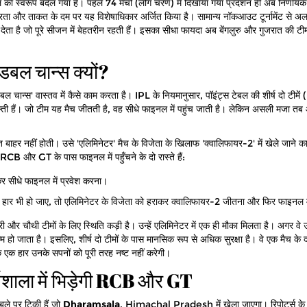
 स्वरूप बदल गया है। पहले 74 मैचों (लीग चरण) में दिखाया गया प्रदर्शन ही अब निर्णायक 
 और ताकत के दम पर यह विशेषाधिकार अर्जित किया है। सामान्य नॉकआउट टूर्नामेंट से अ
 देता है जो पूरे सीजन में बेहतरीन रहती हैं। इसका सीधा फायदा अब बेंगलुरु और गुजरात की टीम
डबल चान्स क्यों?
ल चान्स' वास्तव में कैसे काम करता है। IPL के नियमानुसार, पॉइंट्स टेबल की शीर्ष दो टीमे
ती हैं। जो टीम यह मैच जीतती है, वह सीधे फाइनल में पहुंच जाती है। लेकिन असली मजा तब 
रंत बाहर नहीं होती। उसे 'एलिमिनेटर' मैच के विजेता के खिलाफ 'क्वालिफायर-2' में खेले जाने
CB और GT के पास फाइनल में पहुँचने के दो रास्ते हैं:
 सीधे फाइनल में प्रवेश करना।
ं हार भी हो जाए, तो एलिमिनेटर के विजेता को हराकर क्वालिफायर-2 जीतना और फिर फाइनल म
 और चौथी टीमों के लिए स्थिति कड़ी है। उन्हें एलिमिनेटर में एक ही मौका मिलता है। अगर वे उ
म हो जाता है। इसलिए, शीर्ष दो टीमों के पास मानसिक रूप से अधिक सुरक्षा है। वे एक मैच के 
कि एक हार उनके सपनों को पूरी तरह नष्ट नहीं करेगी।
मशाला में भिड़ेगी RCB और GT
ले पर टिकी हैं जो
Dharamsala
,
Himachal Pradesh
में खेला जाएगा। रिपोर्ट्स क