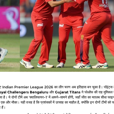
ेंट
Indian Premier League 2026
का लीग चरण अब इतिहास बन चुका है। पॉइंट्स 
oyal Challengers Bengaluru
और
Gujarat Titans
ने प्लेऑफ की राह मुश्किल 
िया है। ये दोनों टीमें अब 'क्वालिफायर-1' में आमने-सामने होंगी, जहाँ जीत का मतलब सीधा फ
 एक और मौका। यही वजह है कि प्रशंसकों में उत्साह का माहौल है, क्योंकि इन दोनों टीमों को
 हैं।