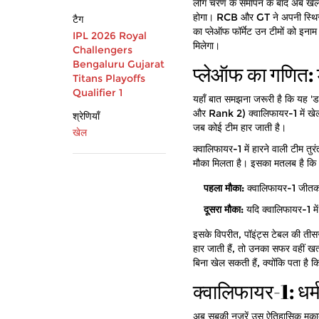
लीग चरण के समापन के बाद अब खेल का
होगा। RCB और GT ने अपनी स्थिरता
टैग
का प्लेऑफ फॉर्मेट उन टीमों को इनाम
IPL 2026
Royal
मिलेगा।
Challengers
Bengaluru
Gujarat
प्लेऑफ का गणित: 
Titans
Playoffs
Qualifier 1
यहाँ बात समझना जरूरी है कि यह 'डब
और Rank 2) क्वालिफायर-1 में खेल्
श्रेणियाँ
जब कोई टीम हार जाती है।
खेल
क्वालिफायर-1 में हारने वाली टीम तु
मौका मिलता है। इसका मतलब है कि R
पहला मौका:
क्वालिफायर-1 जीतकर
दूसरा मौका:
यदि क्वालिफायर-1 मे
इसके विपरीत, पॉइंट्स टेबल की तीसरी
हार जाती हैं, तो उनका सफर वहीं खत्
बिना खेल सकती हैं, क्योंकि पता है 
क्वालिफायर-1: धर्
अब सबकी नजरें उस ऐतिहासिक मुकाब